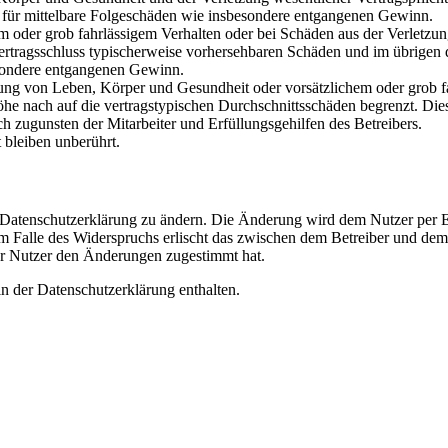
ch für mittelbare Folgeschäden wie insbesondere entgangenen Gewinn.
em oder grob fahrlässigem Verhalten oder bei Schäden aus der Verletz
i Vertragsschluss typischerweise vorhersehbaren Schäden und im übrigen
besondere entgangenen Gewinn.
ng von Leben, Körper und Gesundheit oder vorsätzlichem oder grob fah
e nach auf die vertragstypischen Durchschnittsschäden begrenzt. Dies
h zugunsten der Mitarbeiter und Erfüllungsgehilfen des Betreibers.
bleiben unberührt.
e Datenschutzerklärung zu ändern. Die Änderung wird dem Nutzer per E-
m Falle des Widerspruchs erlischt das zwischen dem Betreiber und dem 
er Nutzer den Änderungen zugestimmt hat.
n der Datenschutzerklärung enthalten.