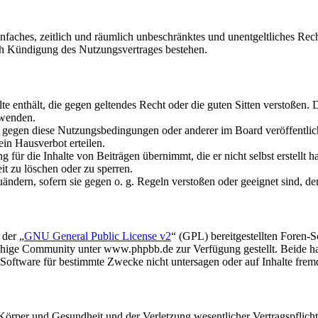
 einfaches, zeitlich und räumlich unbeschränktes und unentgeltliches R
ch Kündigung des Nutzungsvertrages bestehen.
alte enthält, die gegen geltendes Recht oder die guten Sitten verstoßen. 
rwenden.
n gegen diese Nutzungsbedingungen oder anderer im Board veröffentli
in Hausverbot erteilen.
für die Inhalte von Beiträgen übernimmt, die er nicht selbst erstellt 
it zu löschen oder zu sperren.
uändern, sofern sie gegen o. g. Regeln verstoßen oder geeignet sind, 
 der „
GNU General Public License v2
“ (GPL) bereitgestellten Foren
hige Community unter www.phpbb.de zur Verfügung gestellt. Beide hab
oftware für bestimmte Zwecke nicht untersagen oder auf Inhalte frem
rper und Gesundheit und der Verletzung wesentlicher Vertragspflichten