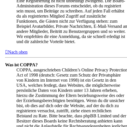
Eine Registrierung ist nicht unbedingt zwingend. Die Board-
Administration dieses Forums entscheidet, ob du registriert
sein musst, um Beiträge zu schreiben. Auf jeden Fall erhältst
du als registriertes Mitglied Zugriff auf zusätzliche
Funktionen, die Gästen nicht zur Verfügung stehen: zum
Beispiel Avatarbilder, Private Nachrichten, E-Mail-Versand a
andere Mitglieder, Beitritt zu Benutzergruppen und so weiter.
Wir empfehlen dir eine Anmeldung, da sie schnell erledigt ist
und dir zahlreiche Vorteile bietet.
Nach oben
Was ist COPPA?
COPPA, ausgeschrieben Children’s Online Privacy Protectio
Act of 1998 (deutsch: Gesetz zum Schutz der Privatsphäre
von Kindern im Internet von 1998) ist ein Gesetz in den
USA, welches festlegt, dass Websites, die möglicherweise
persönliche Daten von Kindern unter 13 Jahren erheben,
hierzu die Zustimmung der Eltern beziehungsweise des oder
der Erziehungsberechtigten benötigen. Wenn du dir unsicher
bist, ob dies auf dich oder die Website, auf der du dich zu
registrieren versuchst, zutrifft, ziehe einen rechtlichen
Beistand zu Rate. Bitte beachte, dass phpBB Limited und der
Besitzer dieses Boards keine Rechtsberatung anbieten kann
und nicht die Anlaufstelle für Rechtsangelegenheiten jeglicher