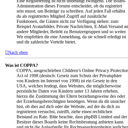
Eine Registrierung ist nicht unbedingt zwingend. Die Board-
Administration dieses Forums entscheidet, ob du registriert
sein musst, um Beiträge zu schreiben. Auf jeden Fall erhältst
du als registriertes Mitglied Zugriff auf zusätzliche
Funktionen, die Gästen nicht zur Verfügung stehen: zum
Beispiel Avatarbilder, Private Nachrichten, E-Mail-Versand a
andere Mitglieder, Beitritt zu Benutzergruppen und so weiter.
Wir empfehlen dir eine Anmeldung, da sie schnell erledigt ist
und dir zahlreiche Vorteile bietet.
Nach oben
Was ist COPPA?
COPPA, ausgeschrieben Children’s Online Privacy Protectio
Act of 1998 (deutsch: Gesetz zum Schutz der Privatsphäre
von Kindern im Internet von 1998) ist ein Gesetz in den
USA, welches festlegt, dass Websites, die möglicherweise
persönliche Daten von Kindern unter 13 Jahren erheben,
hierzu die Zustimmung der Eltern beziehungsweise des oder
der Erziehungsberechtigten benötigen. Wenn du dir unsicher
bist, ob dies auf dich oder die Website, auf der du dich zu
registrieren versuchst, zutrifft, ziehe einen rechtlichen
Beistand zu Rate. Bitte beachte, dass phpBB Limited und der
Besitzer dieses Boards keine Rechtsberatung anbieten kann
und nicht die Anlaufstelle für Rechtsangelegenheiten jeglicher