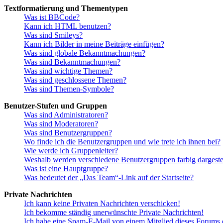
Textformatierung und Thementypen
Was ist BBCode?
Kann ich HTML benutzen?
Was sind Smileys?
Kann ich Bilder in meine Beiträge einfügen?
Was sind globale Bekanntmachungen?
Was sind Bekanntmachungen?
Was sind wichtige Themen?
Was sind geschlossene Themen?
Was sind Themen-Symbole?
Benutzer-Stufen und Gruppen
Was sind Administratoren?
Was sind Moderatoren?
Was sind Benutzergruppen?
Wo finde ich die Benutzergruppen und wie trete ich ihnen bei?
Wie werde ich Gruppenleiter?
Weshalb werden verschiedene Benutzergruppen farbig dargestel
Was ist eine Hauptgruppe?
Was bedeutet der „Das Team“-Link auf der Startseite?
Private Nachrichten
Ich kann keine Privaten Nachrichten verschicken!
Ich bekomme ständig unerwünschte Private Nachrichten!
Ich habe eine Spam-E-Mail von einem Mitglied dieses Forums e