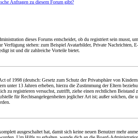
tische Anfragen zu diesem Forum gibt?
istration dieses Forums entscheidet, ob du registriert sein musst, um Be
zur Verfügung stehen: zum Beispiel Avatarbilder, Private Nachrichten, 
igt ist und dir zahlreiche Vorteile bietet.
t of 1998 (deutsch: Gesetz zum Schutz der Privatsphäre von Kindern i
ern unter 13 Jahren erheben, hierzu die Zustimmung der Eltern bezieh
dich zu registrieren versuchst, zutrifft, ziehe einen rechtlichen Beista
stelle für Rechtsangelegenheiten jeglicher Art ist; außer solchen, die
erden.
 komplett ausgeschaltet hat, damit sich keine neuen Benutzer mehr anm
 wurden. Um Hilfe zu erhalten, wende dich an die Board-Administratio