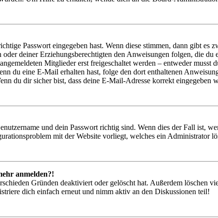
richtige Passwort eingegeben hast. Wenn diese stimmen, dann gibt es
ern oder deiner Erziehungsberechtigten den Anweisungen folgen, die du e
 angemeldeten Mitglieder erst freigeschaltet werden – entweder musst du
. Wenn du eine E-Mail erhalten hast, folge den dort enthaltenen Anweis
nn du dir sicher bist, dass deine E-Mail-Adresse korrekt eingegeben w
Benutzername und dein Passwort richtig sind. Wenn dies der Fall ist, w
igurationsproblem mit der Website vorliegt, welches ein Administrator l
t mehr anmelden?!
rschieden Gründen deaktiviert oder gelöscht hat. Außerdem löschen vie
triere dich einfach erneut und nimm aktiv an den Diskussionen teil!