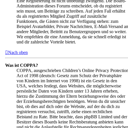
Eine Registrierung ist nicht unbedingt zwingend. Die Board-
Administration dieses Forums entscheidet, ob du registriert
sein musst, um Beiträge zu schreiben. Auf jeden Fall erhältst
du als registriertes Mitglied Zugriff auf zusätzliche
Funktionen, die Gästen nicht zur Verfügung stehen: zum
Beispiel Avatarbilder, Private Nachrichten, E-Mail-Versand a
andere Mitglieder, Beitritt zu Benutzergruppen und so weiter.
Wir empfehlen dir eine Anmeldung, da sie schnell erledigt ist
und dir zahlreiche Vorteile bietet.
Nach oben
Was ist COPPA?
COPPA, ausgeschrieben Children’s Online Privacy Protectio
Act of 1998 (deutsch: Gesetz zum Schutz der Privatsphäre
von Kindern im Internet von 1998) ist ein Gesetz in den
USA, welches festlegt, dass Websites, die möglicherweise
persönliche Daten von Kindern unter 13 Jahren erheben,
hierzu die Zustimmung der Eltern beziehungsweise des oder
der Erziehungsberechtigten benötigen. Wenn du dir unsicher
bist, ob dies auf dich oder die Website, auf der du dich zu
registrieren versuchst, zutrifft, ziehe einen rechtlichen
Beistand zu Rate. Bitte beachte, dass phpBB Limited und der
Besitzer dieses Boards keine Rechtsberatung anbieten kann
und nicht die Anlaufstelle für Rechtsangelegenheiten jeglicher